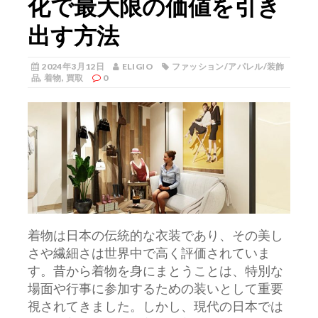
化で最大限の価値を引き
出す方法
2024年3月12日
ELIGIO
ファッション/アパレル/装飾
品
,
着物
,
買取
0
着物は日本の伝統的な衣装であり、その美し
さや繊細さは世界中で高く評価されていま
す。
昔から着物を身にまとうことは、特別な
場面や行事に参加するための装いとして重要
視されてきました。しかし、現代の日本では