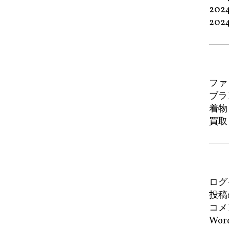
202
202
ファ
ブラ
着物
買取
ログ
投稿
コメ
Word