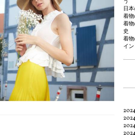
う
日本
着物
着物
史
着物
イン
202
202
202
202