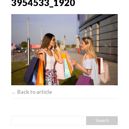
3954533_1920
← Back to article