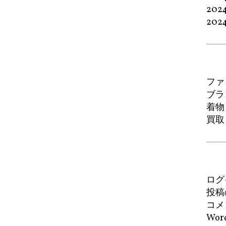
202
202
ファ
ブラ
着物
買取
ログ
投稿
コメ
Word