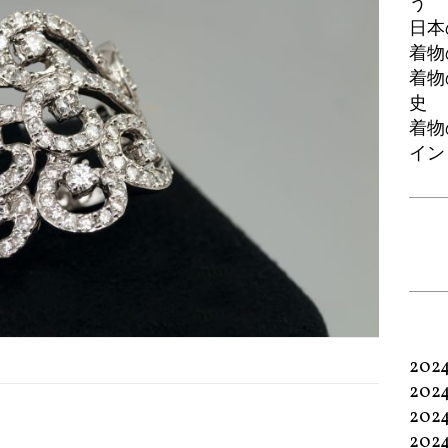
う
日本
着物
着物
史
着物
イン
202
202
202
202